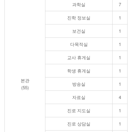
과학실
7
진학 정보실
1
보건실
1
다목적실
1
교사 휴게실
1
학생 휴게실
1
본관
방송실
1
(55)
자료실
4
진로 지도실
1
진로 상담실
1