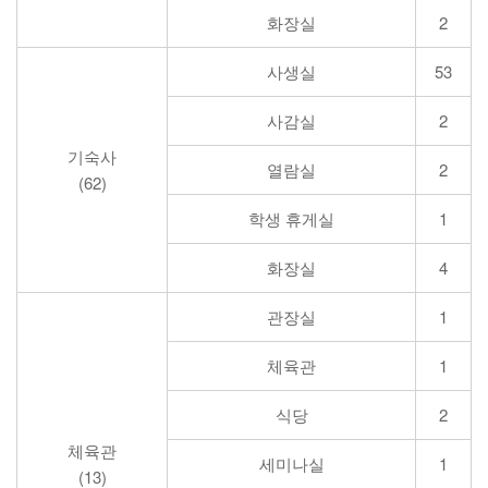
화장실
2
사생실
53
사감실
2
기숙사
열람실
2
(62)
학생 휴게실
1
화장실
4
관장실
1
체육관
1
식당
2
체육관
세미나실
1
(13)