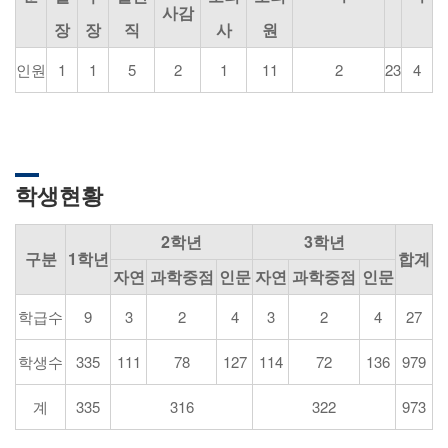
사감
장
장
직
사
원
인원
1
1
5
2
1
11
2
23
4
학생현황
2학년
3학년
구분
1학년
합계
자연
과학중점
인문
자연
과학중점
인문
학급수
9
3
2
4
3
2
4
27
학생수
335
111
78
127
114
72
136
979
계
335
316
322
973