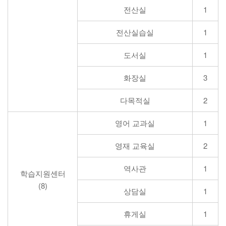
전산실
1
전산실습실
1
도서실
1
화장실
3
다목적실
2
영어 교과실
1
영재 교육실
2
역사관
1
학습지원센터
(8)
상담실
1
휴게실
1