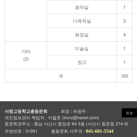
음악실
1
다목적실
3
화장실
4
미술실
1
가타
(2)
창고
1
계
160
서령고등학교총동문회
회장 : 유용두
ㅣ
ㅣ
위로
개인정보관리 책임자 : 이철준 (ironz@naver.com)
동문회관주소 : 충남 서산시 중앙로 84 3층 (서산시 동문동 274-9)
우편번호 : 31991
총동문회 사무국 :
ㅣ
041-681-5544