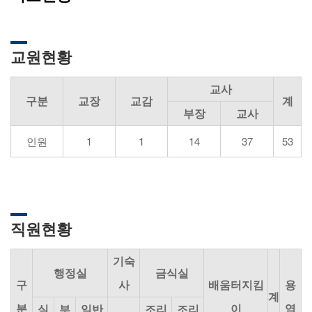
교원현황
교사
구분
교장
교감
계
부장
교사
인원
1
1
14
37
53
직원현황
기숙
행정실
금식실
구
사
배움터지킴
용
계
분
이
역
실
부
일반
조리
조리