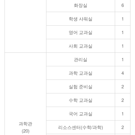
화장실
6
학생 샤워실
1
영어 교과실
1
사회 교과실
1
관리실
1
과학 교과실
4
실험 준비실
2
수학 교과실
2
국어 교과실
1
과학관
리소스센터(수학/과학)
2
(20)